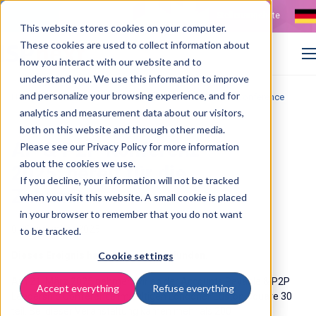
Kontakt
Stellenangebote
This website stores cookies on your computer.
These cookies are used to collect information about
how you interact with our website and to
understand you. We use this information to improve
and personalize your browsing experience, and for
>
>
Home
Resources
Effizienz im Finanzwesen: AP & P2P Conference
analytics and measurement data about our visitors,
both on this website and through other media.
AP & P2P Konferenz
Please see our Privacy Policy for more information
about the cookies we use.
2025: bereit für die
If you decline, your information will not be tracked
Zukunft
when you visit this website. A small cookie is placed
in your browser to remember that you do not want
01 September 2025
to be tracked.
Dieses Ereignis hat bereits stattgefunden.
Cookie settings
Am 21. März 2025 nahmen wir an der Accounts Payable & P2P
Accept everything
Refuse everything
Leadership Conference im kultigen Londoner Euston Square 30
teil. Bei dieser Veranstaltung kamen mehr als 200