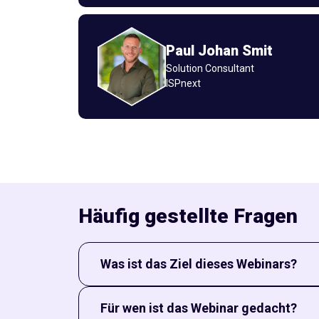
Paul Johan Smit
Solution Consultant
ISPnext
Häufig gestellte Fragen
Was ist das Ziel dieses Webinars?
Das Webinar zeigt Ihnen, wie Sie mit modernem
Für wen ist das Webinar gedacht?
Digitalisierung dabei hilft, Verträge zentral zu