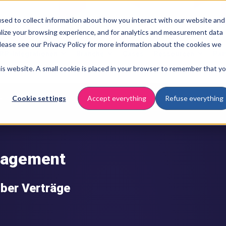
sed to collect information about how you interact with our website and
lize your browsing experience, and for analytics and measurement data
Please see our Privacy Policy for more information about the cookies we
RP-Integrationen
Branche
Cases
Ressourcen
Par
this website. A small cookie is placed in your browser to remember that y
Cookie settings
Accept everything
Refuse everything
ch digitalisieren
nagement
über Verträge