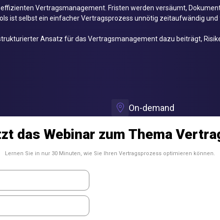
effizienten Vertragsmanagement. Fristen werden versäumt, Dokumente
Tools ist selbst ein einfacher Vertragsprozess unnötig zeitaufwändig und 
n strukturierter Ansatz für das Vertragsmanagement dazu beiträgt, Risi
On-demand
etzt das Webinar zum Thema Vert
Lernen Sie in nur 30 Minuten, wie Sie Ihren Vertragsprozess optimieren können.