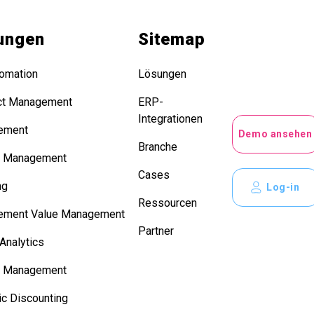
ungen
Sitemap
omation
Lösungen
ct Management
ERP-
Integrationen
ement
Demo ansehen
Branche
r Management
Cases
ng
Log-in
Ressourcen
ement Value Management
Partner
Analytics
e Management
c Discounting