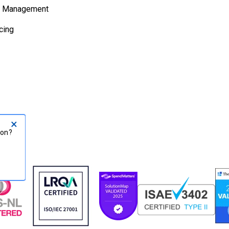
t Management
cing
×
cation?