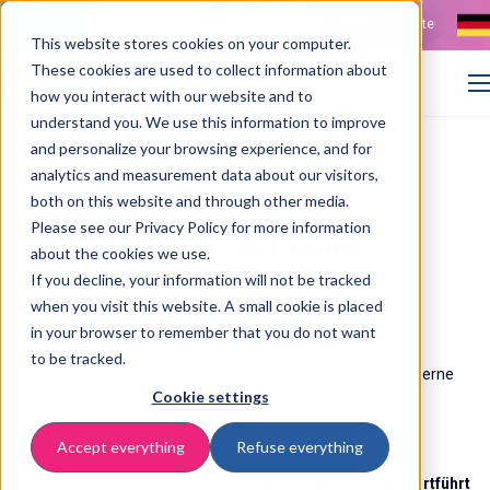
Kontakt
Stellenangebote
This website stores cookies on your computer.
These cookies are used to collect information about
how you interact with our website and to
understand you. We use this information to improve
and personalize your browsing experience, and for
>
>
Home
Resources
Gustaf Tanate wird neuer CEO von ISPnext
analytics and measurement data about our visitors,
both on this website and through other media.
Please see our Privacy Policy for more information
Gustaf Tanate: der neue
about the cookies we use.
CEO
If you decline, your information will not be tracked
when you visit this website. A small cookie is placed
in your browser to remember that you do not want
17 April 2025
to be tracked.
Die Gründer von ISProjects (jetzt ISPnext) möchten Ihnen gerne
Cookie settings
den neuen CEO vorstellen: Gustaf Tanate.
Accept everything
Refuse everything
Die Person, die unsere Leidenschaft für das Geschäft fortführt