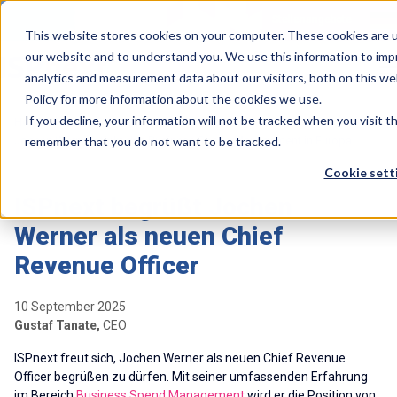
Kontakt
Stellenangebote
This website stores cookies on your computer. These cookies are u
our website and to understand you. We use this information to imp
analytics and measurement data about our visitors, both on this we
Policy for more information about the cookies we use.
If you decline, your information will not be tracked when you visit t
>
>
Home
Resources
Jochen Werner stärkt das Business Spend Management in Europa
remember that you do not want to be tracked.
Cookie sett
ISPnext begrüßt Jochen
Werner als neuen Chief
Revenue Officer
10 September 2025
Gustaf Tanate,
CEO
ISPnext freut sich, Jochen Werner als neuen Chief Revenue
Officer begrüßen zu dürfen. Mit seiner umfassenden Erfahrung
im Bereich
Business Spend Management
wird er die Position von