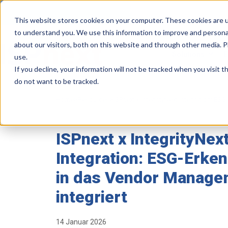
This website stores cookies on your computer. These cookies are u
to understand you. We use this information to improve and persona
about our visitors, both on this website and through other media. 
Solutions
E
use.
If you decline, your information will not be tracked when you visit 
do not want to be tracked.
>
>
Home
Resources
ISPnext x IntegrityNext integration: ES
ISPnext x IntegrityNex
Integration: ESG-Erke
in das Vendor Manage
integriert
14 Januar 2026