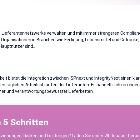
große Lieferantennetzwerke verwalten und mit immer strengeren Compl
e Organisationen in Branchen wie Fertigung, Lebensmittel und Getränke, 
Hauptnutzer sind..
it bietet die Integration zwischen ISPnext und IntegrityNext einen klare
en täglichen Arbeitsabläufen der Lieferanten. Es handelt sich um einen
ormer und verantwortungsbewusster Lieferketten.
5 Schritten
ziehungen, Risiken und Leistungen? Laden Sie unser Whitepaper herunt