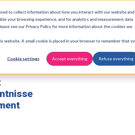
sed to collect information about how you interact with our website and
lize your browsing experience, and for analytics and measurement data
Please see our Privacy Policy for more information about the cookies we
RP-Integrationen
Branche
Cases
Ressourcen
Par
this website. A small cookie is placed in your browser to remember that y
Cookie settings
Accept everything
Refuse everything
G-Erkenntnisse
t
nntnisse
ment