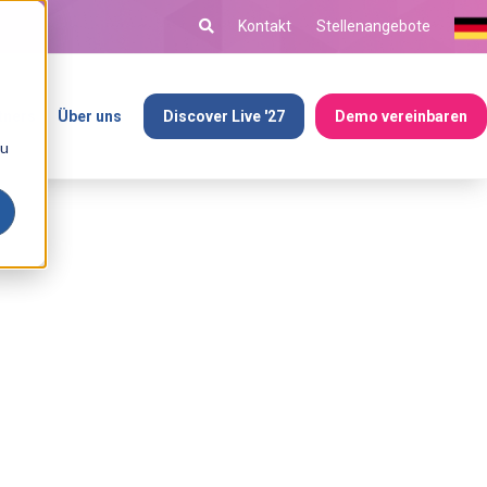
Kontakt
Stellenangebote
tners
Über uns
Discover Live '27
Demo vereinbaren
ou