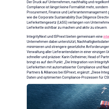
Der Druck auf Unternehmen, nachhaltig und regelkonfo
Compliance ist längst keine Formalität mehr, sondern 
Procurement, Finance und Lieferantenmanagement g
wie die Corporate Sustainability Due Diligence Direc
Lieferkettengesetz (LkSG) verlangen von Unternehme
Lieferkette sichtbar zu machen und aktiv zu steuern.
IntegrityNext und ISPnext bieten gemeinsam eine
int
Unternehmen dabei unterstützt, Nachhaltigkeitsdaten
minimieren und strengere gesetzliche Anforderungen 
Verwaltung aller Lieferantendaten in einer einzigen
schneller und präziser. Karin Ostheimer, Head of Par
bringt es auf den Punkt: „Die Integration von Integrity
Lieferketten mit automatisierter Compliance und Nachh
Partners & Alliances bei ISPnext, ergänzt: „Diese Int
Daten und optimierten Compliance-Prozessen für CS