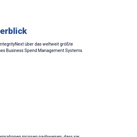
erblick
IntegrityNext über das weltweit größte
 eines Business Spend Management Systems.
ganisationen müssen nachweisen, dass sie: