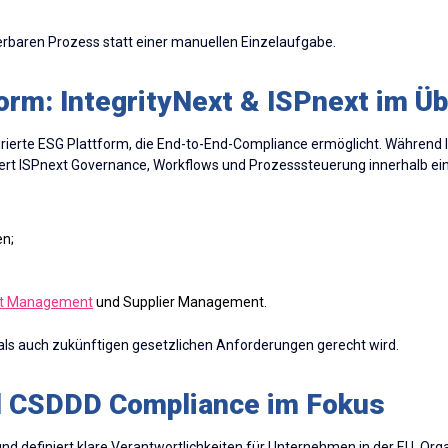
erbaren Prozess statt einer manuellen Einzelaufgabe.
form: IntegrityNext & ISPnext im Üb
egrierte ESG Plattform, die End-to-End-Compliance ermöglicht. Während 
liefert ISPnext Governance, Workflows und Prozesssteuerung innerhalb
en;
ct Management
und Supplier Management.
 als auch zukünftigen gesetzlichen Anforderungen gerecht wird.
d CSDDD Compliance im Fokus
 und definiert klare Verantwortlichkeiten für Unternehmen in der EU. Or