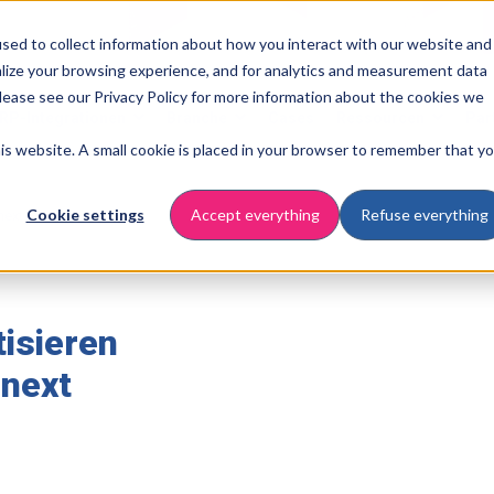
sed to collect information about how you interact with our website and
lize your browsing experience, and for analytics and measurement data
Please see our Privacy Policy for more information about the cookies we
RP-Integrationen
Branche
Cases
Ressourcen
Par
this website. A small cookie is placed in your browser to remember that y
Cookie settings
Accept everything
Refuse everything
next
isieren
Pnext