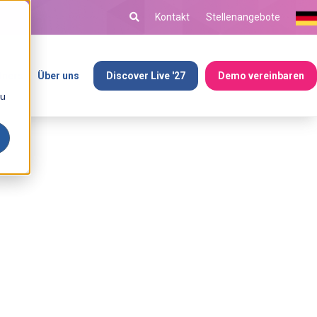
Kontakt
Stellenangebote
tners
Über uns
Discover Live '27
Demo vereinbaren
ou