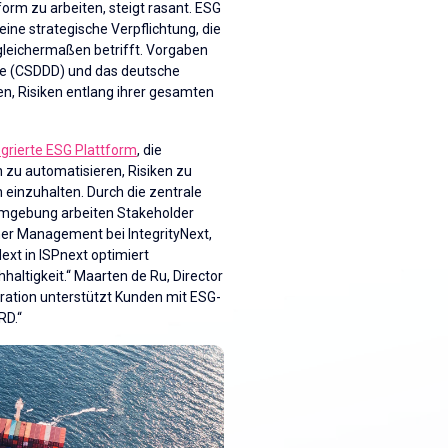
rm zu arbeiten, steigt rasant. ESG
eine strategische Verpflichtung, die
leichermaßen betrifft. Vorgaben
tive (CSDDD) und das deutsche
n, Risiken entlang ihrer gesamten
egrierte ESG Plattform
, die
 zu automatisieren, Risiken zu
einzuhalten. Durch die zentrale
 Umgebung arbeiten Stakeholder
tner Management bei IntegrityNext,
Next in ISPnext optimiert
altigkeit.“ Maarten de Ru, Director
egration unterstützt Kunden mit ESG-
RD.“