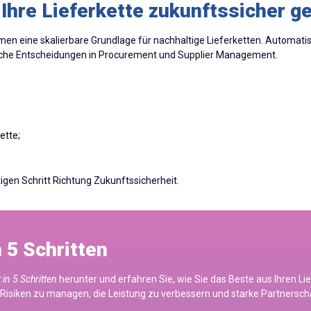
Ihre Lieferkette zukunftssicher g
en eine skalierbare Grundlage für nachhaltige Lieferketten. Automati
ische Entscheidungen in Procurement und Supplier Management.
ette;
igen Schritt Richtung Zukunftssicherheit.
5 Schritten
n 5 Schritten
herunter und erfahren Sie, wie Sie das Beste aus Ihren 
m Risiken zu managen, die Leistung zu verbessern und starke Partners