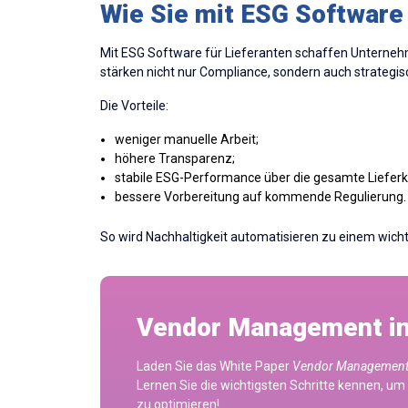
Wie Sie mit ESG Software 
Mit ESG Software für Lieferanten schaffen Unternehm
stärken nicht nur Compliance, sondern auch strateg
Die Vorteile:
weniger manuelle Arbeit;
höhere Transparenz;
stabile ESG-Performance über die gesamte Lieferk
bessere Vorbereitung auf kommende Regulierung.
So wird Nachhaltigkeit automatisieren zu einem wicht
Vendor Management in 
Laden Sie das White Paper
Vendor Management i
Lernen Sie die wichtigsten Schritte kennen, u
zu optimieren!