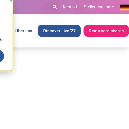
Kontakt
Stellenangebote
tners
Über uns
Discover Live '27
Demo vereinbaren
ou