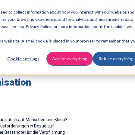
sed to collect information about how you interact with our website and
lize your browsing experience, and for analytics and measurement data
Please see our Privacy Policy for more information about the cookies we
RP-Integrationen
Branche
Cases
Ressourcen
Par
this website. A small cookie is placed in your browser to remember that y
Cookie settings
Accept everything
Refuse everything
gen Berichterstattung
nisation
rganisation auf Menschen und Klima?
ausforderungen in Bezug auf
r Bestandteil ist die Verpflichtung