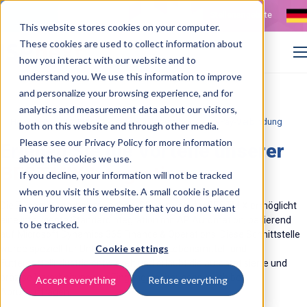
Kontakt
Stellenangebote
This website stores cookies on your computer.
These cookies are used to collect information about
how you interact with our website and to
understand you. We use this information to improve
and personalize your browsing experience, and for
analytics and measurement data about our visitors,
>
Home
BESTMIX ERP-Integration: nahtlose Source-to-Pay-Verbindung
both on this website and through other media.
Please see our Privacy Policy for more information
Erleben Sie die Vorteile unserer
about the cookies we use.
BESTMIX Integration
If you decline, your information will not be tracked
when you visit this website. A small cookie is placed
Die Zusammenarbeit zwischen ISPnext und der BESTMIX ermöglicht
in your browser to remember that you do not want
eine intelligente Standardintegration mit AP Automation, basierend
to be tracked.
auf Microsoft Dynamics 365 Finance & Operations. Diese Schnittstelle
Cookie settings
wurde speziell für Unternehmen in der Lebensmittel- und
Futtermittelindustrie entwickelt und erlaubt die automatisierte und
präzise Verarbeitung von Eingangsrechnungen, auch bei
Accept everything
Refuse everything
Abrufaufträgen.