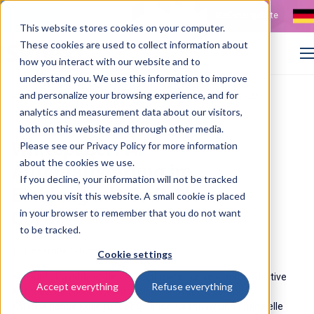
Kontakt
Stellenangebote
This website stores cookies on your computer.
These cookies are used to collect information about
how you interact with our website and to
understand you. We use this information to improve
and personalize your browsing experience, and for
>
>
Home
Resources
Whitepaper: Effiziente AP Prozesse in SAP
analytics and measurement data about our visitors,
both on this website and through other media.
Whitepaper: AP-
Please see our Privacy Policy for more information
about the cookies we use.
Automatisierung im
If you decline, your information will not be tracked
Einklang mit SAP Clean
when you visit this website. A small cookie is placed
Core
in your browser to remember that you do not want
to be tracked.
17 Dezember 2025
Cookie settings
Accounts Payable ist längst nicht mehr nur eine administrative
Accept everything
Refuse everything
Aufgabe. Innerhalb von Organisationen spielt es eine
entscheidende Rolle für Compliance, Cashflow und finanzielle