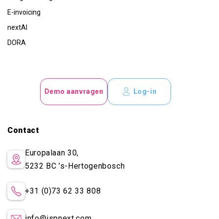
E-invoicing
nextAI
DORA
Demo aanvragen
Log-in
Contact
Europalaan 30,
5232 BC
’s-Hertogenbosch
+31 (0)73 62 33 808
info@ispnext.com