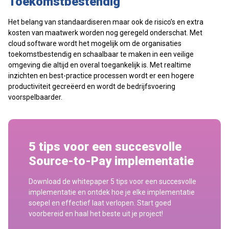
Toekomstbestendig
Het belang van standaardiseren maar ook de risico’s en extra
kosten van maatwerk worden nog geregeld onderschat. Met
cloud software wordt het mogelijk om de organisaties
toekomstbestendig en schaalbaar te maken in een veilige
omgeving die altijd en overal toegankelijk is. Met realtime
inzichten en best-practice processen wordt er een hogere
productiviteit gecreëerd en wordt de bedrijfsvoering
voorspelbaarder.
5 tips voor een succesvolle
Source-to-Pay implementatie
Download de whitepaper 5 tips voor een succesvolle
implementatie en ontdek hoe je elke implementatie
soepel en effectief laat verlopen. Start goed
voorbereid en haal het beste uit je project!