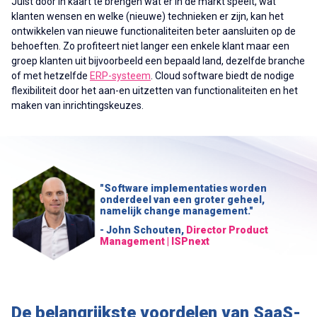
Juist door in kaart te brengen wat er in de markt speelt, wat
klanten wensen en welke (nieuwe) technieken er zijn, kan het
ontwikkelen van nieuwe functionaliteiten beter aansluiten op de
behoeften. Zo profiteert niet langer een enkele klant maar een
groep klanten uit bijvoorbeeld een bepaald land, dezelfde branche
of met hetzelfde
ERP-systeem
. Cloud software biedt de nodige
flexibiliteit door het aan-en uitzetten van functionaliteiten en het
maken van inrichtingskeuzes.
"Software implementaties worden
onderdeel van een groter geheel,
namelijk change management."
- John Schouten,
Director Product
Management | ISPnext
De belangrijkste voordelen van SaaS-