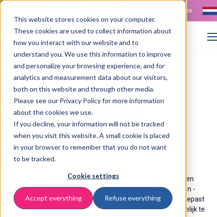
Contact
Vacatures
This website stores cookies on your computer.
These cookies are used to collect information about
how you interact with our website and to
understand you. We use this information to improve
>
>
and personalize your browsing experience, and for
Home
Resources
Ontdek de voordelen van SaaS-software voor jouw organisatie
analytics and measurement data about our visitors,
both on this website and through other media.
Please see our Privacy Policy for more information
Standaardiseren is de
about the cookies we use.
If you decline, your information will not be tracked
toekomst
when you visit this website. A small cookie is placed
in your browser to remember that you do not want
06 Februari 2025
to be tracked.
Uitspraken die wij vaak horen: "wij zijn een bedrijf met veel
Cookie settings
uitzonderingen" en "we doen het altijd al zo."
Deze uitspraken
zeggen veel over organisaties en hun verandervermogen en -
Accept everything
Refuse everything
bereidheid. Vaak leeft de gedachte dat een applicatie aangepast
moet worden op de organisatieprocessen om zoveel mogelijk te