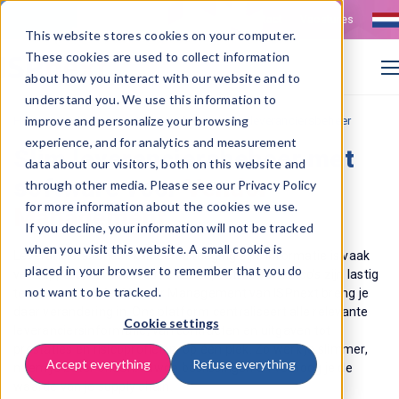
Contact
Vacatures
This website stores cookies on your computer.
These cookies are used to collect information
about how you interact with our website and to
understand you. We use this information to
>
improve and personalize your browsing
Home
Vendor Management software | Slim leveranciersbeheer
experience, and for analytics and measurement
Slim leveranciersbeheer met
data about our visitors, both on this website and
software voor
Vendor
through other media. Please see our Privacy Policy
for more information about the cookies we use.
Management
If you decline, your information will not be tracked
when you visit this website. A small cookie is
Leveranciersbeheer
kan een uitdaging zijn. Informatie is vaak
placed in your browser to remember that you do
versnipperd, communicatie verloopt stroef en risico’s zijn lastig
not want to be tracked.
te beheersen. Met
V
endor
M
anagement van ISPnext
breng je
daar verandering in. Ons platform centraliseert alle relevante
Cookie settings
leveranciersinformatie, van contracten en uitgaven tot
prestaties en risicoprofielen, op één plek. Zo werk je slimmer,
Accept everything
Refuse everything
neem je beter onderbouwde beslissingen en verhoog je de
waarde van je supply chain.