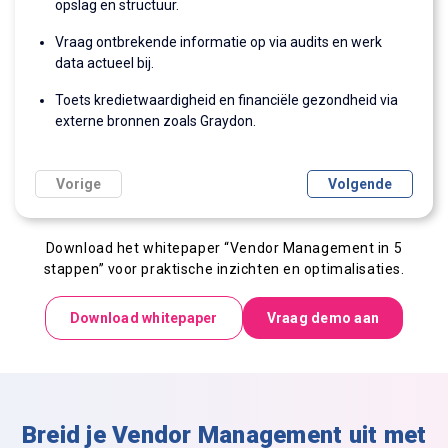
opslag en structuur.
auditresultaten voor beoordeling.
via audits en meldingen.
Plan periodieke evaluaties voor continue verbetering van
Ontdek besparingsmogelijkheden door inzichten in
Vraag ontbrekende informatie op via audits en werk
Voer risicoanalyses uit vóór én na contractsluiting voor
Verklein risico’s met periodieke toetsing van
de leveranciersrelatie.
contractdata en prijsstructuren.
data actueel bij.
realistisch risicoprofiel.
leveranciersinformatie.
Verzamel 360° feedback waarbij leveranciers ook jouw
Versterk relaties door continue dialoog en wederzijdse
Toets kredietwaardigheid en financiële gezondheid via
Krijg inzicht in prestaties en verbeterpunten op basis van
Voldoe aan interne én externe regelgeving met
organisatie beoordelen.
evaluatie.
externe bronnen zoals Graydon.
meetbare data.
ingebouwde controlemechanismen.
Vorige
Volgende
Download het
whitepaper
“
Vendor
Management in 5
stappen” voor praktische inzichten en optimalisaties.
Download whitepaper
Vraag demo aan
Breid je Vendor Management uit met