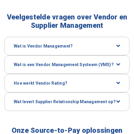
Veelgestelde vragen over Vendor en
Supplier Management
Wat is Vendor Management?
Vendor
Management,
ook wel Supplier Management
genoemd,
is het proces waarbij alle
Wat is een Vendor Management Systeem (VMS)?
leveranciersinformatie wordt verzameld, beheerd en
Een VMS is software die alle leveranciersinformatie
geanalyseerd om relaties, prestaties en risico’s te
centraliseert, processen automatiseert en inzicht
optimaliseren.
Hoe werkt Vendor Rating?
geeft in prestaties en compliance.
Vendor
Rating
beoordeelt leveranciers op basis van
vooraf bepaalde criteria, zoals kwaliteit,
Wat levert Supplier Relationship Management op?
leverbetrouwbaarheid en naleving van contracten.
Het versterkt samenwerking, verhoogt prestaties en
verkleint risico’s binnen de
supply
chain.
Onze Source-to-Pay oplossingen