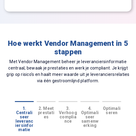
Hoe werkt Vendor Management in 5
stappen
Met Vendor Management beheer je leveranciersinformatie
centraal, bewaak je prestaties en werk je compliant. Je krijgt
grip op risico’s en haalt meer waarde uit je leveranciersrelaties
via één gestroomlijnd platform.
1.
2. Meet
3.
4.
Optimali
Centrali
prestati
Verhoog
Optimali
seren
seer
es
complia
seer
leveranc
nce
samenw
iersinfor
erking
matie