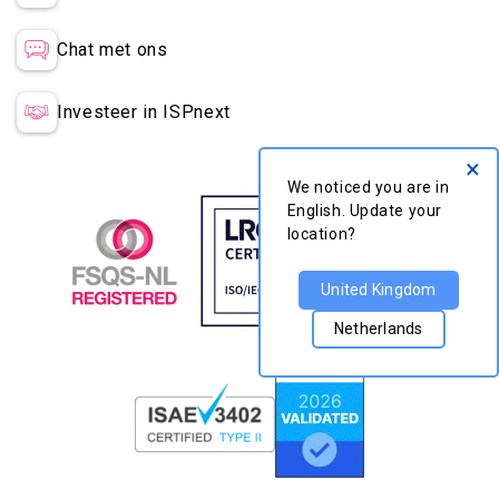
you are in
English.
Chat met ons
Update your
location?
Investeer in ISPnext
United
Kingdo
m
Netherl
ands