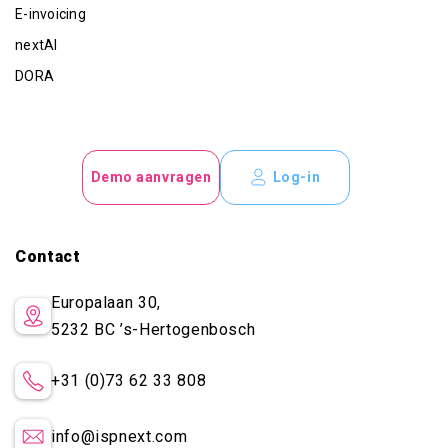
E-invoicing
nextAI
DORA
Demo aanvragen
Log-in
Contact
Europalaan 30,
5232 BC
’s-Hertogenbosch
+31 (0)73 62 33 808
×
We noticed
info@ispnext.com