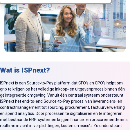
Wat is ISPnext?
ISPnext is een Source‑to‑Pay platform dat CFO’s en CPO’s helpt om
grip te krijgen op het volledige inkoop‑ en uitgavenproces binnen één
geïntegreerde omgeving. Vanuit één centraal systeem ondersteunt
ISPnext het end‑to‑end Source‑to‑Pay proces: van leveranciers‑ en
contractmanagement tot sourcing, procurement, factuurverwerking
en spend analytics. Door processen te digitaliseren en te integreren
met bestaande ERP‑systemen krijgen finance‑ en procurementteams
realtime inzicht in verplichtingen, kosten en risico’s. Zo ondersteunt