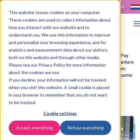
Contact
Vacatures
This website stores cookies on your computer.
These cookies are used to collect information about
AI-powered platform voor
how you interact with our website and to
Source-to-Pay
understand you. We use this information to improve
and personalize your browsing experience, and for
ISPnext vergroot de financiële impact van meer dan 450
analytics and measurement data about our visitors,
organisaties met een AI-powered platform voor Source-to-Pay.
both on this website and through other media.
Met één platform voor kostenbesparing, contractbeheer, sterkere
Please see our Privacy Policy for more information
leveranciersrelaties, geautomatiseerde factuurverwerking en
about the cookies we use.
risicobeheersing maak je data-gedreven keuzes, creëer je ruimte
If you decline, your information will not be tracked
voor groei en verbeter je de winstgevendheid.
when you visit this website. A small cookie is placed
in your browser to remember that you do not want
Vraag demo aan
to be tracked.
Kom meer te weten
Cookie settings
Accept everything
Refuse everything