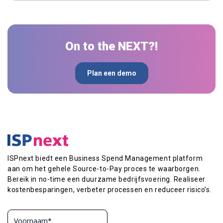
Ja. Organisaties kunnen starten met één of meerdere
specifieke eisen rondom inkoop, compliance en
onderdelen binnen Source-to-Pay en dit later uitbreiden.
governance.
Zo sluit de inzet van ISPnext aan op de volwassenheid
en prioriteiten van finance en procurement.
On to the NEXT?!
Plan een demo
ISPnext biedt een Business Spend Management platform
aan om het gehele Source-to-Pay proces te waarborgen.
Bereik in no-time een duurzame bedrijfsvoering. Realiseer
kostenbesparingen, verbeter processen en reduceer risico’s.