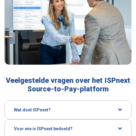
Veelgestelde vragen over het ISPnext
Source-to-Pay-platform
Wat doet ISPnext?
ISPnext biedt één geïntegreerd Source-to-Pay platform
waarmee organisaties grip krijgen op inkoop, contracten,
Voor wie is ISPnext bedoeld?
facturen en uitgaven. Het platform verbindt sourcing,