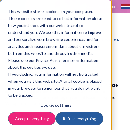
Contact
Vacatures
This website stores cookies on your computer.
These cookies are used to collect information about
how you interact with our website and to
understand you. We use this information to improve
>
>
and personalize your browsing experience, and for
Home
Resources
ISPnext Magazine: Business Spend Management
analytics and measurement data about our visitors,
both on this website and through other media.
ISPnext magazine
Please see our Privacy Policy for more information
about the cookies we use.
If you decline, your information will not be tracked
19 December 2024
when you visit this website. A small cookie is placed
Welkom bij de eerste editie van het ISPnext magazine! In deze
in your browser to remember that you do not want
editie nemen we je mee in de wereld van ISPnext en de
to be tracked.
ontwikkelingen, kansen en uitdaging van het Business Spend
Management platform voor jou.
Cookie settings
Download hieronder het ISPnext magazine:
Accept everything
Refuse everything