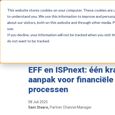
This website stores cookies on your computer. These cookies are u
to understand you. We use this information to improve and persona
about our visitors, both on this website and through other media. 
Solutions
use.
If you decline, your information will not be tracked when you visit 
do not want to be tracked.
>
>
Home
Resources
EFF en ISPnext verbeteren finance en 
EFF en ISPnext: één kr
aanpak voor financiële
processen
08 Juli 2025
Sam Steare,
Partner Channel Manager