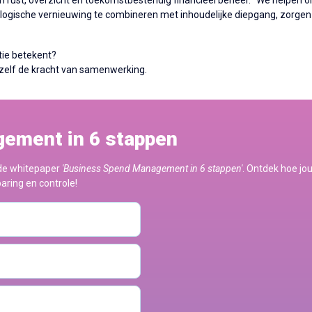
n rust, overzicht en toekomstbestendig financieel beheer. "We helpen 
ologische vernieuwing te combineren met inhoudelijke diepgang, zorgen
tie betekent?
zelf de kracht van samenwerking.
ement in 6 stappen
 de whitepaper
'Business Spend Management in 6 stappen'
. Ontdek hoe jo
aring en controle!