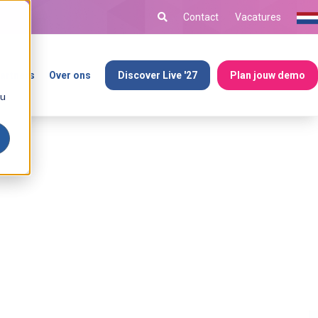
Contact
Vacatures
artners
Over ons
Discover Live '27
Plan jouw demo
ou