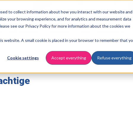
sed to collect information about how you interact with our website and
lize your browsing experience, and for analytics and measurement data
Please see our Privacy Policy for more information about the cookies we
ERP integraties
Industrie
Cases
Resources
P
this website. A small cookie is placed in your browser to remember that y
Cookie settings
Accept everything
Refuse everything
procurement
achtige