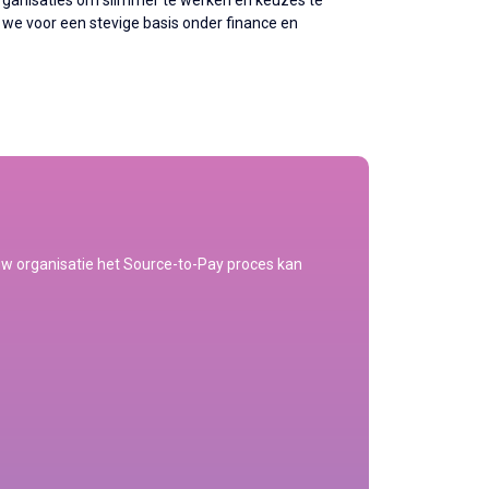
organisaties om slimmer te werken en keuzes te
 we voor een stevige basis onder finance en
uw organisatie het Source-to-Pay proces kan