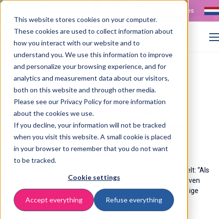
Contact
Vacatures
This website stores cookies on your computer.
These cookies are used to collect information about
how you interact with our website and to
understand you. We use this information to improve
>
>
and personalize your browsing experience, and for
Home
Customer cases
Efficiënte factuurverwerking in JD Edwards bij DPD
analytics and measurement data about our visitors,
both on this website and through other media.
Please see our Privacy Policy for more information
Soepele implementatie van
about the cookies we use.
If you decline, your information will not be tracked
digitale facturatie voor DPD
when you visit this website. A small cookie is placed
in your browser to remember that you do not want
29 September 2025
to be tracked.
Fred van de Wiel, Teamleider Finance to Manage, DPD, vertelt: “Als
Cookie settings
je het hebt over de integratie met
JD Edwards
kan ik aangeven
dat wij voor
ISPnext
gekozen hebben, omdat ISPnext de enige
Accept everything
Refuse everything
was die een standaard interface met JD Edwards had. Dat
maakte de keuze eenvoudig. Daarnaast hebben wij ervoor