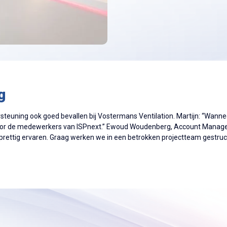
g
rsteuning ook goed bevallen bij Vostermans Ventilation. Martijn: “Wa
oor de medewerkers van ISPnext.”
Ewoud Woudenberg, Account Manager I
ns prettig ervaren. Graag werken we in een betrokken projectteam gestr