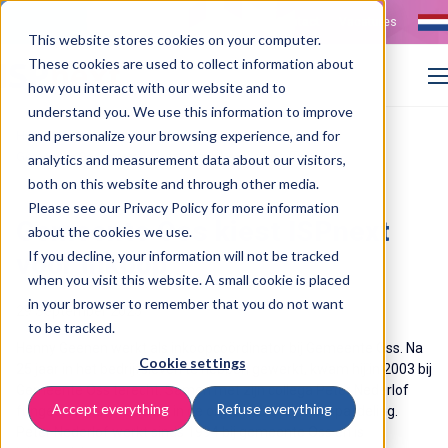
Contact
Vacatures
This website stores cookies on your computer.
These cookies are used to collect information about
how you interact with our website and to
understand you. We use this information to improve
>
>
and personalize your browsing experience, and for
Home
Customer cases
Gemeente Oss versterkt gezamenlijke inkoop efficiënt
analytics and measurement data about our visitors,
both on this website and through other media.
Please see our Privacy Policy for more information
Gemeente Oss kiest ISPnext
about the cookies we use.
If you decline, your information will not be tracked
voor inkoop
when you visit this website. A small cookie is placed
in your browser to remember that you do not want
29 September 2025
to be tracked.
Henny Geenen werkt als inkoopcoördinator bij Gemeente Oss. Na
Cookie settings
25 jaar in het bedrijfsleven te hebben gewerkt, kwam hij in 2003 bij
Gemeente Oss terecht. Samen met zijn collega Peter Nederlof
Accept everything
Refuse everything
fungeert Henny centraal in de organisatie als inkoopafdeling.
Peter Nederlof werkt sinds 1994 bij gemeente Oss en is