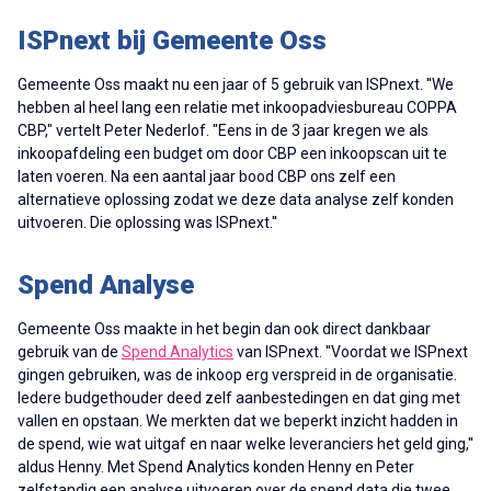
ISPnext bij Gemeente Oss
Gemeente Oss maakt nu een jaar of 5 gebruik van ISPnext. ''We
hebben al heel lang een relatie met inkoopadviesbureau COPPA
CBP," vertelt Peter Nederlof. "Eens in de 3 jaar kregen we als
inkoopafdeling een budget om door CBP een inkoopscan uit te
laten voeren. Na een aantal jaar bood CBP ons zelf een
alternatieve oplossing zodat we deze data analyse zelf konden
uitvoeren. Die oplossing was ISPnext.''
Spend Analyse
Gemeente Oss maakte in het begin dan ook direct dankbaar
gebruik van de
Spend Analytics
van
ISPnext. ''Voordat we ISPnext
gingen gebruiken, was de inkoop erg verspreid in de organisatie.
Iedere budgethouder deed zelf aanbestedingen en dat ging met
vallen en opstaan. We merkten dat we beperkt inzicht hadden in
de spend, wie wat uitgaf en naar welke leveranciers het geld ging,''
aldus Henny. Met Spend Analytics konden Henny en Peter
zelfstandig een analyse uitvoeren over de spend data die twee