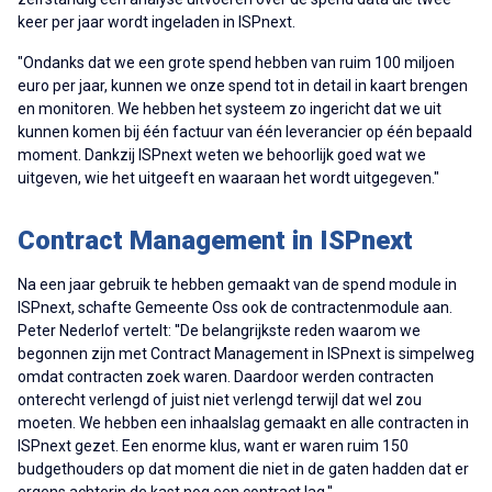
keer per jaar wordt ingeladen in ISPnext.
"Ondanks dat we een grote spend hebben van ruim 100 miljoen
euro per jaar, kunnen we onze spend tot in detail in kaart brengen
en monitoren. We hebben het systeem zo ingericht dat we uit
kunnen komen bij één factuur van één leverancier op één bepaald
moment. Dankzij ISPnext weten we behoorlijk goed wat we
uitgeven, wie het uitgeeft en waaraan het wordt uitgegeven."
Contract Management in ISPnext
Na een jaar gebruik te hebben gemaakt van de spend module in
ISPnext, schafte Gemeente Oss ook de contractenmodule
aan.
Peter Nederlof vertelt: ''De belangrijkste reden waarom we
begonnen zijn met Contract Management in ISPnext is simpelweg
omdat contracten zoek waren. Daardoor werden contracten
onterecht verlengd of juist niet verlengd terwijl dat wel zou
moeten. We hebben een inhaalslag gemaakt en alle contracten in
ISPnext gezet. Een enorme klus, want er waren ruim 150
budgethouders op dat moment die niet in de gaten hadden dat er
ergens achterin de kast nog een contract lag.''