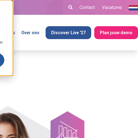
Contact
Vacatures
artners
Over ons
Discover Live '27
Plan jouw demo
ou