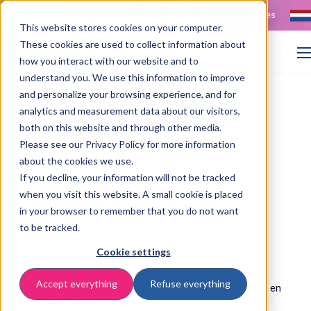
Contact
Vacatures
This website stores cookies on your computer.
These cookies are used to collect information about
how you interact with our website and to
understand you. We use this information to improve
>
>
and personalize your browsing experience, and for
Home
Resources
Whitepaper: AP Automation: optimaliseer factuurverwerking
analytics and measurement data about our visitors,
both on this website and through other media.
Please see our Privacy Policy for more information
about the cookies we use.
If you decline, your information will not be tracked
Whitepaper: Digitale
when you visit this website. A small cookie is placed
factuurverwerking in 5
in your browser to remember that you do not want
stappen
to be tracked.
Cookie settings
29 Juli 2025
Accept everything
Refuse everything
Download nu het whitepaper "AP Automation in 5 stappen" en
ontdek hoe je jouw factuurverwerkingsproces structureel