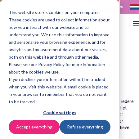
Contact
Vacatures
This website stores cookies on your computer.
These cookies are used to collect information about
how you interact with our website and to
understand you. We use this information to improve
>
>
and personalize your browsing experience, and for
Home
Resources
Samen groen met Trees for All
analytics and measurement data about our visitors,
both on this website and through other media.
ISPnext Forest: voor
Please see our Privacy Policy for more information
about the cookies we use.
een duurzame toekomst
If you decline, your information will not be tracked
when you visit this website. A small cookie is placed
12 Juni 2025
in your browser to remember that you do not want
Wij zijn verheugd om aan te kondigen dat we vanaf 2024 bij iedere
to be tracked.
nieuwe klant twintig bomen planten in het 'ISPnext Forest'. Het
Cookie settings
groeiende bos symboliseert de start van onze klantreis. Door
bomen te planten wordt op een concrete en tastbare manier
Accept everything
Refuse everything
bijgedragen aan een groene en gezonde wereld. Een collectieve
inspanning voor een groene toekomst.