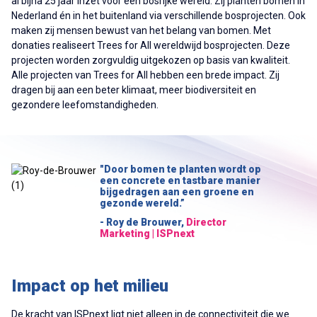
al bijna 25 jaar inzet voor een bosrijke wereld. Zij planten bomen in
Nederland én in het buitenland via verschillende bosprojecten. Ook
maken zij mensen bewust van het belang van bomen.
Met
donaties realiseert Trees for All wereldwijd bosprojecten. Deze
projecten worden zorgvuldig uitgekozen op basis van kwaliteit.
Alle projecten van Trees for All hebben een brede impact. Zij
dragen bij aan een beter klimaat, meer biodiversiteit en
gezondere leefomstandigheden.
"Door bomen te planten wordt op
een concrete en tastbare manier
bijgedragen aan een groene en
gezonde wereld.”
- Roy de Brouwer,
Director
Marketing | ISPnext
Impact op het milieu
De kracht van ISPnext ligt niet alleen in de connectiviteit die we