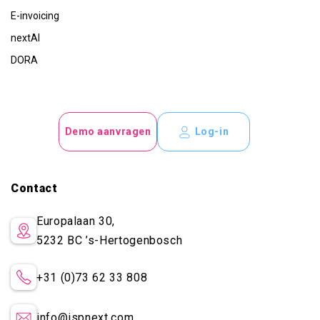
E-invoicing
nextAI
DORA
Demo aanvragen
Log-in
Contact
Europalaan 30,
5232 BC
’s-Hertogenbosch
+31 (0)73 62 33 808
info@ispnext.com