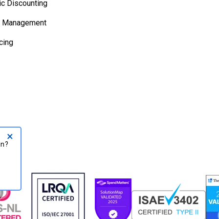
c Discounting
t Management
cing
×
ation?