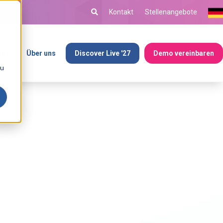
Kontakt
Stellenangebote
tners
Über uns
Discover Live '27
Demo vereinbaren
ou