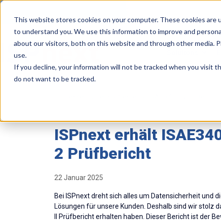
This website stores cookies on your computer. These cookies are u
to understand you. We use this information to improve and persona
about our visitors, both on this website and through other media. 
Solutions
E
use.
If you decline, your information will not be tracked when you visit 
do not want to be tracked.
>
>
Home
Resources
ISPnext erhält ISAE 3402 Typ 2 Bericht
ISPnext erhält ISAE34
2 Prüfbericht
22 Januar 2025
Bei ISPnext dreht sich alles um Datensicherheit und di
Lösungen für unsere Kunden. Deshalb sind wir stolz 
II
Prüfbericht
erhalten haben. Dieser Bericht ist der B