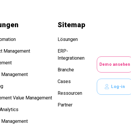
ungen
Sitemap
omation
Lösungen
ct Management
ERP-
Integrationen
ement
Demo ansehen
Branche
r Management
Cases
ng
Log-in
Ressourcen
ement Value Management
Partner
Analytics
e Management