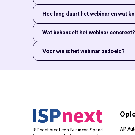
De case van Royal Huisman laat zien hoe ook org
Hoe lang duurt het webinar en wat k
handvatten en laat zien hoe procesoptimalisatie l
Het webinar is gratis te volgen en duurt ongeve
Wat behandelt het webinar concreet?
Het webinar behandelt de situatie vóór de impl
Voor wie is het webinar bedoeld?
de belangrijkste resultaten en voordelen besproke
Het webinar is interessant voor inkoop- en supp
automatiseren.
Opl
AP Aut
ISPnext biedt een Business Spend