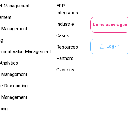
ct Management
ERP
Integraties
ement
Industrie
Demo aanvragen
r Management
Cases
ng
Log-in
Resources
ement Value Management
Partners
Analytics
Over ons
e Management
c Discounting
t Management
cing