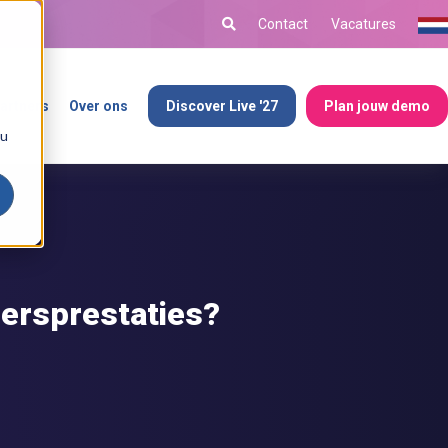
Contact
Vacatures
artners
Over ons
Discover Live '27
Plan jouw demo
ou
ersprestaties?