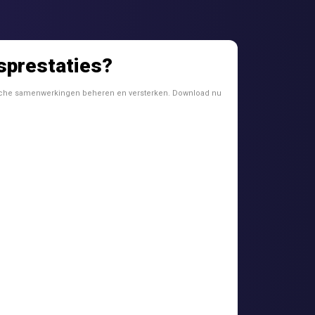
sprestaties?
gische samenwerkingen beheren en versterken. Download nu