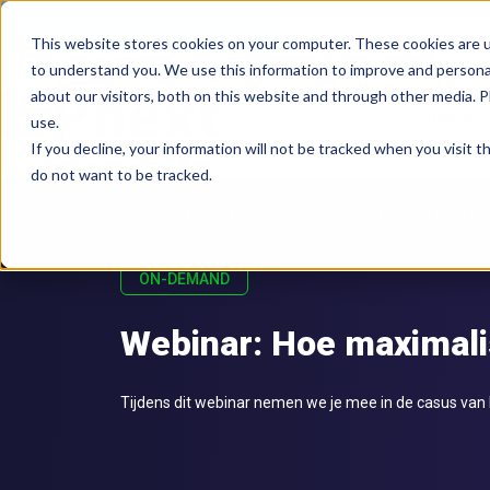
This website stores cookies on your computer. These cookies are u
to understand you. We use this information to improve and persona
about our visitors, both on this website and through other media. 
Solutions
use.
If you decline, your information will not be tracked when you visit 
do not want to be tracked.
>
>
Home
Resources
Webinar Vendor Management Case | Ro
ON-DEMAND
Webinar: Hoe maximali
Tijdens dit webinar nemen we je mee in de casus va