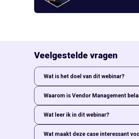
Veelgestelde vragen
Wat is het doel van dit webinar?
In dit webinar leer je hoe Royal Huisman, een t
Waarom is Vendor Management belan
uitdagingen van hun leveranciersproces en hoe di
Royal Huisman werkt met een groot netwerk van g
Wat leer ik in dit webinar?
waarborgen. Met ISPnext heeft het bedrijf meer 
Je ziet hoe Royal Huisman hun vendor management
Wat maakt deze case interessant voo
meten en communicatie verbeteren, allemaal bin