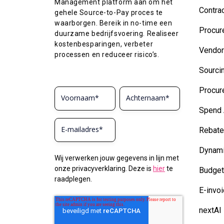
Management platform aan om het
Contra
gehele Source-to-Pay proces te
waarborgen. Bereik in no-time een
Procur
duurzame bedrijfsvoering. Realiseer
kostenbesparingen, verbeter
Vendo
processen en reduceer risico’s.
Sourci
Procur
Spend 
Rebat
Dynami
Wij verwerken jouw gegevens in lijn met
onze privacyverklaring. Deze is
hier
te
Budge
raadplegen.
E-invoi
nextAI