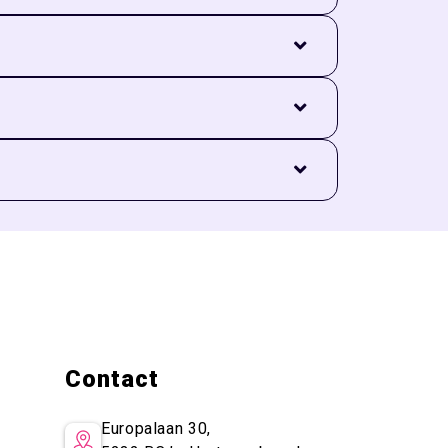
gitaliseren. Het webinar biedt praktische
et jou uitkomt
digitaal vendor management verliep. Ook worden
nciersprocessen willen professionaliseren of
Contact
Europalaan 30,