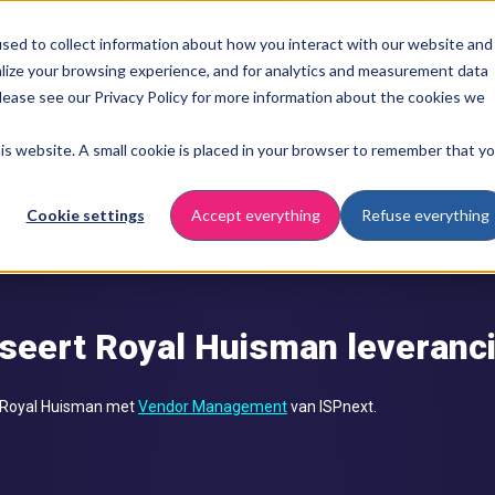
sed to collect information about how you interact with our website and
lize your browsing experience, and for analytics and measurement data
Please see our Privacy Policy for more information about the cookies we
ERP integraties
Industrie
Cases
Resources
P
this website. A small cookie is placed in your browser to remember that y
Cookie settings
Accept everything
Refuse everything
yal Huisman x ISPnext
seert Royal Huisman leveranci
n Royal Huisman met
Vendor Management
van ISPnext.