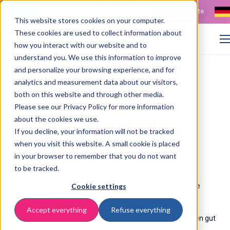
Kontakt
Stellenangebote
This website stores cookies on your computer.
These cookies are used to collect information about
how you interact with our website and to
understand you. We use this information to improve
and personalize your browsing experience, and for
>
>
Home
Resources
Checkliste: GDPR-konform
analytics and measurement data about our visitors,
both on this website and through other media.
Ist Ihre
Please see our Privacy Policy for more information
about the cookies we use.
Beschaffungsabteilung
If you decline, your information will not be tracked
GDPR-sicher?
when you visit this website. A small cookie is placed
in your browser to remember that you do not want
24 Juni 2025
to be tracked.
Jeden Tag verarbeitet Ihre Beschaffungsabteilung sensible
Cookie settings
Informationen über Lieferanten, Verträge und finanzielle
Transaktionen. Angesichts der strengen europäischen
Accept everything
Refuse everything
Datenschutzgesetze (GDPR) ist es wichtig, dass diese Daten gut
geschützt sind.